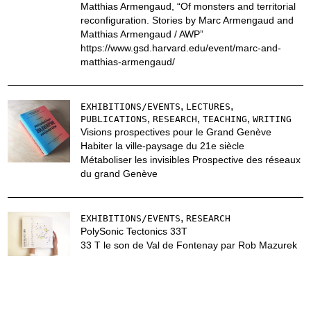
Matthias Armengaud, “Of monsters and territorial
reconfiguration. Stories by Marc Armengaud and
Matthias Armengaud / AWP”
https://www.gsd.harvard.edu/event/marc-and-
matthias-armengaud/
,
,
EXHIBITIONS/EVENTS
LECTURES
,
,
,
PUBLICATIONS
RESEARCH
TEACHING
WRITING
Visions prospectives pour le Grand Genève
Habiter la ville-paysage du 21e siècle
Métaboliser les invisibles Prospective des réseaux
du grand Genève
,
EXHIBITIONS/EVENTS
RESEARCH
PolySonic Tectonics 33T
33 T le son de Val de Fontenay par Rob Mazurek