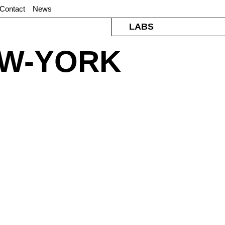
Contact
News
LABS
EW-YORK